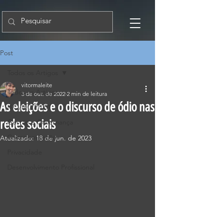
Post
Todos os Artigos
vitormaleite
Todos os Artigos
3 de out. de 2022
2 min de leitura
As eleições e o discurso de ódio nas
ISO/IEC 27001
redes sociais
Gestão e Governança
Conscientização
Atualizado:
18 de jun. de 2023
Privacidade
Desenvolvimento Profissional