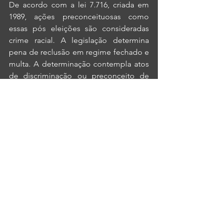
De acordo com a lei 7.716, criada em 
1989, ações preconceituosas como 
essas pós eleições são consideradas 
crime racial. A legislação determina 
pena de reclusão em regime fechado e 
multa. A determinação contempla atos 
de discriminação ou preconceito de 
raça, cor, etnia, religião ou procedência 
nacional (mobile.opovo.com.br).
Portanto, para combatermos juntos 
esse crime e preconceito, sempre que 
você se sentir ofendido ou se deparar 
com atos assim, denuncie! Para isso 
você pode usar o site da 
Safernet
,
 do
Ministério Público Federal
,
 do próprio 
Twitter
 e/ou do 
Facebook
.
Se queremos que o Brasil avance, não 
vai ser com esse discurso de ódio, 