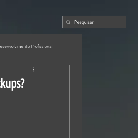
esenvolvimento Profissional
ckups?