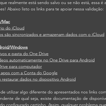
que realmente está sendo salvo ou se não está, essa é a 
s! Abaixo listo os links para te apoiar nessa validação:
e/Mac
io do iCloud
pps são sincronizados e armazenam dados com o iCloud
ndroid/Windows
uivos e pasta do One Drive
vídeos automaticamente no One Drive para Android
Drive para computador
us apps com a Conta do Google
 restaurar dados no dispositivo Android
e utilizar algo diferente do apresentados nos links co
dente de qual seja, existe documentação de disponível
tudo configurado certinho. Assim, qualquer problema qu