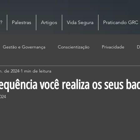
?
Palestras
Artigos
Vida Segura
Praticando GRC
Gestão e Governança
Conscientização
Privacidade
D
n. de 2024
1 min de leitura
equência você realiza os seus ba
024