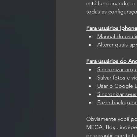
está funcionando, o 
todas as configuraçõe
Para usuários Iphon
Manual do usuár
Alterar quais a
Para usuários do A
Sincronizar arq
Salvar fotos e 
Usar o Google 
Sincronizar se
Fazer backup ou
Obviamente você pod
MEGA, Box...indepen
de garantir que ta 