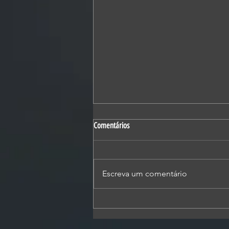
Comentários
Escreva um comentário
Você acompanha o que seu filho (a)
faz on-line?