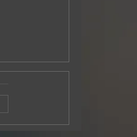
rtância de manter os sistemas e
res atualizados