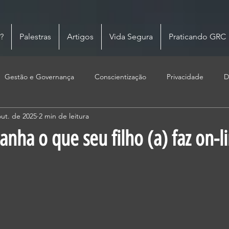
?
Palestras
Artigos
Vida Segura
Praticando GRC
Gestão e Governança
Conscientização
Privacidade
D
out. de 2025
2 min de leitura
nha o que seu filho (a) faz on-l