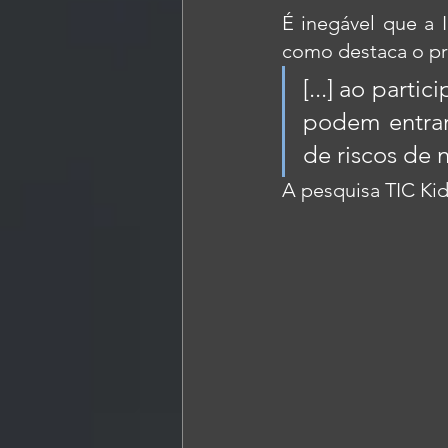
É inegável que a I
como destaca o pr
[...] ao parti
podem entrar
de riscos de n
A pesquisa TIC Kid