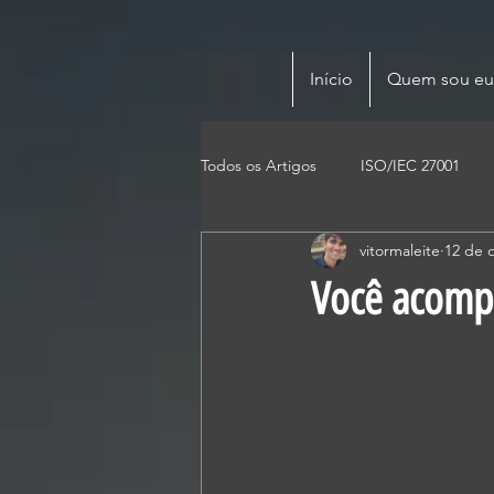
Início
Quem sou eu
Todos os Artigos
ISO/IEC 27001
vitormaleite
12 de 
Você acompa