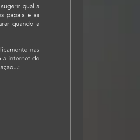
sugerir qual a 
s papais e as 
rar quando a 
ificamente nas 
a internet de 
ção...: