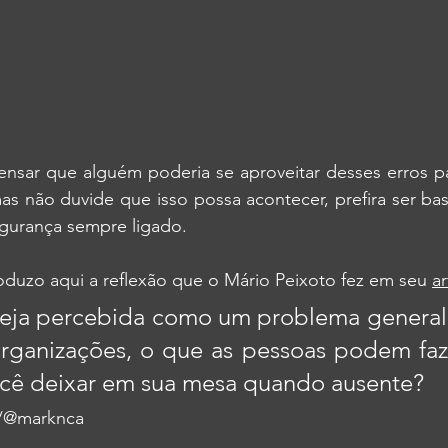
nsar que alguém poderia se aproveitar desses erros pa
s não duvide que isso possa acontecer, prefira ser bas
egurança sempre ligado.
roduzo aqui a reflexão que o Mário Peixoto fez em seu
ar
eja percebida como um problema generali
organizações, o que as pessoas podem faz
cê deixar em sua mesa quando ausente?
/@marknca