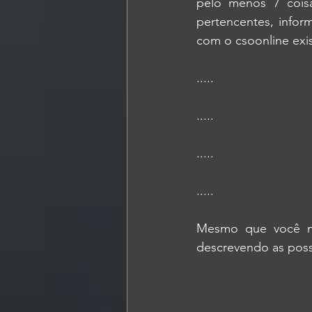
pelo menos 7 cois
pertencentes, infor
com o 
csoonline
exi
.....
.....
.....
.....
Mesmo que você não
descrevendo as poss