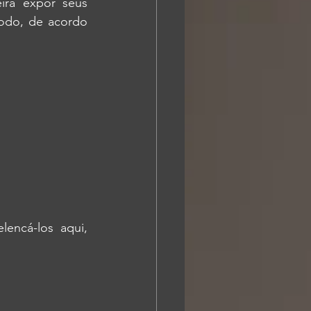
ra expor seus 
odo, de acordo 
encá-los aqui, 