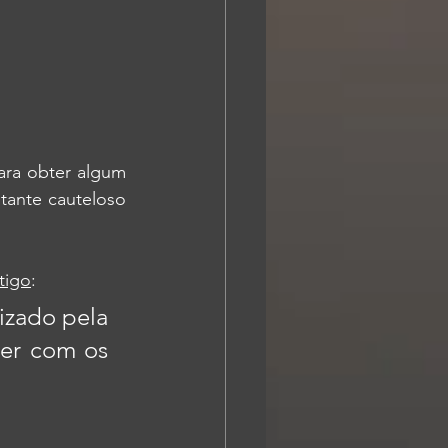
ra obter algum 
tante cauteloso 
tigo
:
zado pela 
er com os 