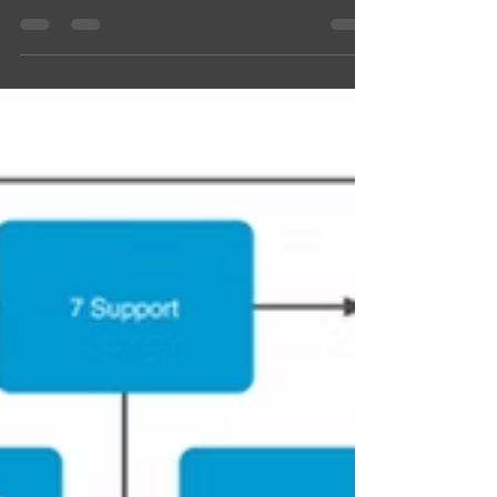
falarmos da nossa querida Política de Segurança
da Informação (PSI). Se consultarmos a norma
ISO/IEC 27001, especificamente no Requisito 5.2
diz que a Alta Direção deve estabelecer uma
política de segurança da informação que esteja
disponível como informação documentada, seja
comunicada dentro da organização e disponível
para todas demais partes interessadas. Além
disso, em sua estrutura