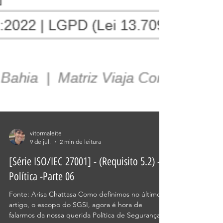
vitormaleite
9 de jul.
2 min de leitura
[Série ISO/IEC 27001] - (Requisito 5.2) -
Política -Parte 06
Fonte: Arisa Chattasa Como definimos no último
artigo, o escopo do SGSI, agora é hora de