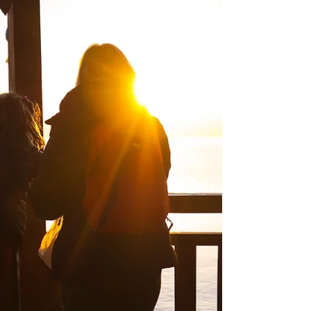
(Requisito 5.1) como discutimos anteriormente
aqui , é hora de começar a estruturar nosso SGSI.
Vamos nessa então!? Devemos começar pelo
Requisito 4.1 que conforme a norma ISO/IEC
27001:2022 nos diz que: A organização deve
determinar as questões internas e externas que
são relevantes para o seu propósito e que afetam
sua capacidade de alcançar os resultados
pretendidos do seu sistema de gestão da
segurança da informação [...]. Mas o que