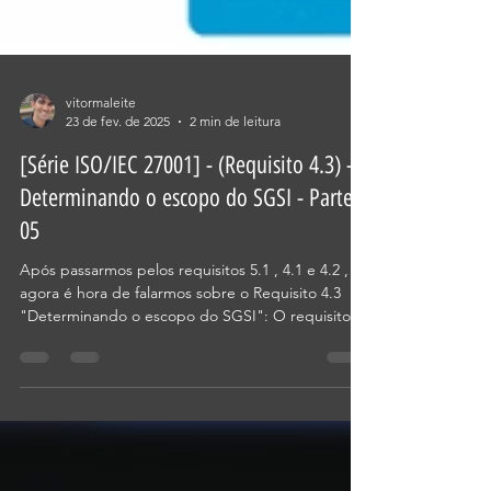
vitormaleite
23 de fev. de 2025
2 min de leitura
[Série ISO/IEC 27001] - (Requisito 4.3) -
Determinando o escopo do SGSI - Parte
05
Após passarmos pelos requisitos 5.1 , 4.1 e 4.2 ,
agora é hora de falarmos sobre o Requisito 4.3
"Determinando o escopo do SGSI": O requisito
diz que a: "organização deve determinar os limites
e a aplicabilidade do sistema de gestão da
segurança da informação para estabelecer o seu
escopo". Mas o que isso significa? Que para