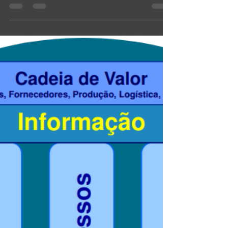
O papel da alta direção como "pais e
mães"
A importância dos pais e mães Mesmo que você
não seja pai ou mãe, sabe que esse “cargo” não é
nada fácil. Acompanhar o crescimento do seu...