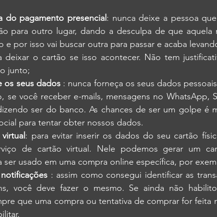
a do pagamento presencial
: nunca deixe a pessoa que 
tão para outro lugar, dando a desculpa de que aquela 
 e por isso vai buscar outra para passar e acaba levando
a deixar o cartão se isso acontecer. Não tem justifica
ão junto;
e os seus dados 
: nunca forneça os seus dados pessoai
, se você receb
er e-mails, mensagens no WhatsApp, S
izendo ser do banco. As chances de ser um golpe é mu
ocial para tentar obter nossos dados.
 virtual
: para evitar inserir os dados do seu cartão físic
viço de cartão virtual. Nele podemos gerar um cart
a ser usado em uma compra online específica, por exem
notificações 
: assim como consegui identificar as trans
s, você deve fazer o mesmo. Se ainda não habilitou
pre que uma compra ou tentativa de comprar for feita no
litar.