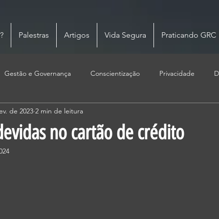
?
Palestras
Artigos
Vida Segura
Praticando GRC
Gestão e Governança
Conscientização
Privacidade
D
ev. de 2023
2 min de leitura
evidas no cartão de crédito
024