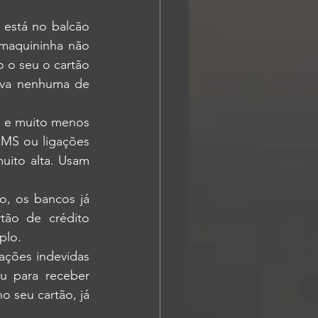
está no balcão 
maquininha não 
 o seu o cartão 
tiva nenhuma de 
s e muito menos 
MS ou ligações 
ito alta. Usam 
o, os bancos já 
ão de crédito 
plo.
ações indevidas 
 para receber 
 seu cartão, já 